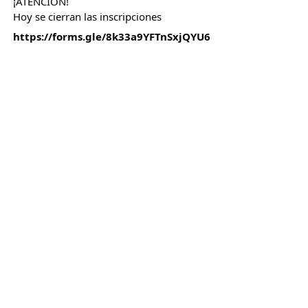
¡ATENCIÓN!
Ho
y se cierran las inscripciones
https://forms.gle/8k33a9YFTnSxjQYU6